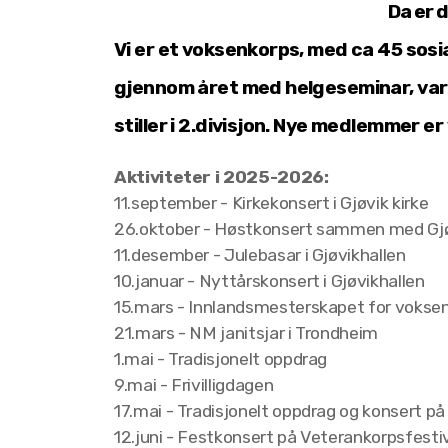
Da er du velkommen t
Vi er et voksenkorps, med ca 45 sosi
gjennom året med helgeseminar, varie
stiller i 2.divisjon.
Nye medlemmer er v
Aktiviteter i 2025-2026
:
11.september - Kirkekonsert i Gjøvik kirke
26.oktober - Høstkonsert sammen med Gjøv
11.desember - Julebasar i Gjøvikhallen
10.januar - Nyttårskonsert i Gjøvikhallen
15.mars - Innlandsmesterskapet for voksen
21.mars - NM janitsjar i Trondheim
1.mai - Tradisjonelt oppdrag
9.mai - Frivilligdagen
17.mai - Tradisjonelt oppdrag og konsert på
12.juni - Festkonsert på Veterankorpsfestiv