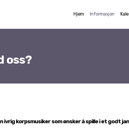
Hjem
Informasjon
Kal
ed oss?
 en ivrig korpsmusiker som ønsker å spille i et godt j